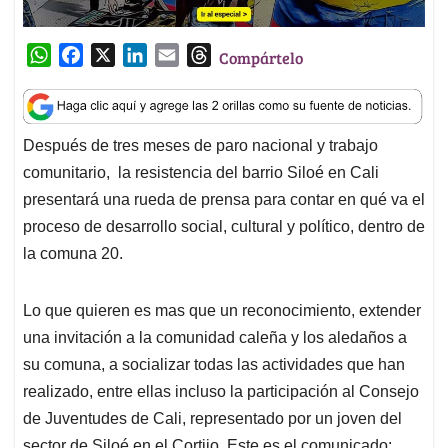
W
F
X
L
E
T
Compártelo
h
a
i
m
h
a
c
n
a
r
t
e
k
i
e
Después de tres meses de paro nacional y trabajo
s
b
e
l
a
comunitario, la resistencia del barrio Siloé en Cali
A
o
d
d
p
o
I
s
presentará una rueda de prensa para contar en qué va el
p
k
n
proceso de desarrollo social, cultural y político, dentro de
la comuna 20.
Lo que quieren es mas que un reconocimiento, extender
una invitación a la comunidad caleña y los aledaños a
su comuna, a socializar todas las actividades que han
realizado, entre ellas incluso la participación al Consejo
de Juventudes de Cali, representado por un joven del
sector de Siloé en el Cortijo. Este es el comunicado: