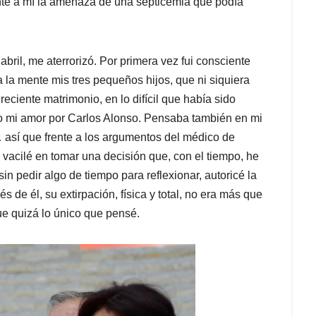
nte a mí la amenaza de una septicemia que podía
abril, me aterrorizó. Por primera vez fui consciente
 a la mente mis tres pequeños hijos, que ni siquiera
ciente matrimonio, en lo difícil que había sido
ro mi amor por Carlos Alonso. Pensaba también en mi
 así que frente a los argumentos del médico de
 vacilé en tomar una decisión que, con el tiempo, he
sin pedir algo de tiempo para reflexionar, autoricé la
és de él, su extirpación, física y total, no era más que
fue quizá lo único que pensé.