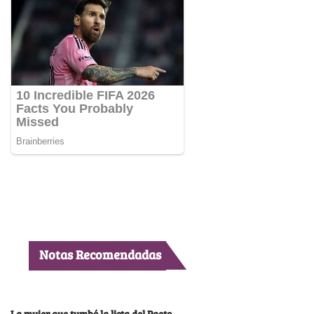
Notas Recomendadas
La mujer que tumbó la lista del Pacto,