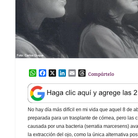
W
F
X
L
E
T
Compártelo
h
a
i
m
h
a
c
n
a
r
t
e
k
i
e
s
b
e
l
a
A
o
d
d
No hay día más difícil en mi vida que aquel 8 de ab
p
o
I
s
preparada para un trasplante de córnea, pero las
p
k
n
causada por una bacteria (serratia marcesens) ava
la extracción del ojo, como la única alternativa po