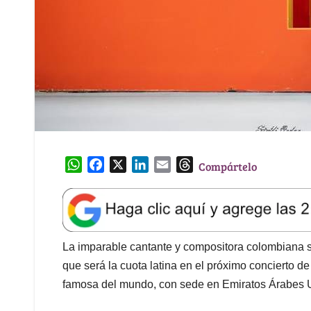
W
F
X
L
E
T
Compártelo
h
a
i
m
h
a
c
n
a
r
t
e
k
i
e
s
b
e
l
a
A
o
d
d
La imparable cantante y compositora colombiana s
p
o
I
s
que será la cuota latina en el próximo concierto d
p
k
n
famosa del mundo, con sede en Emiratos Árabes U