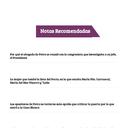
Notas Recomendadas
Por qué el abogado de Petro se reunió con la congresista que investigaba a su jefe,
el Presidente
La mujer que tumbó la lista del Pacto, en la que estaba María Fda. Carrascal,
María del Mar Pizarro y “Lalis
Los opositores de Petro no tuvieron más opción que criticar la puerta por la que
entró a la Casa Blanca