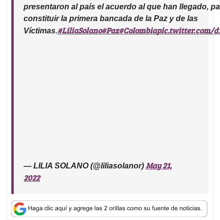
A
o
d
d
presentaron al país el acuerdo al que han llegado, pa
p
o
I
s
constituir la primera bancada de la Paz y de las
p
k
n
#LiliaSolano
#Paz
#Colombia
pic.twitter.com/
Víctimas.
May 21,
— LILIA SOLANO (@liliasolanor)
2022