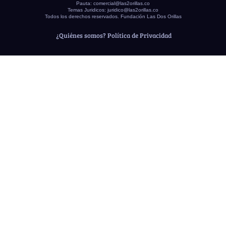
Pauta:
comercial@las2orillas.co
Temas Juridicos:
juridico@las2orillas.co
Todos los derechos reservados. Fundación Las Dos Orillas
¿Quiénes somos?
Política de Privacidad