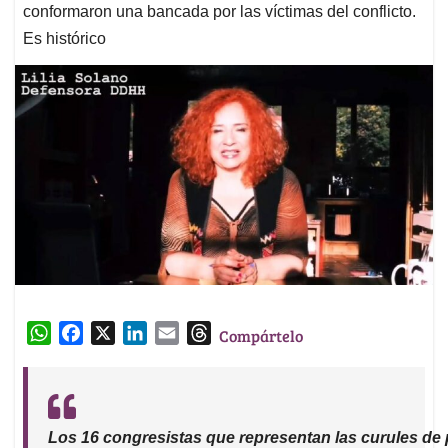
conformaron una bancada por las víctimas del conflicto.
Es histórico
W
F
X
L
E
T
Compártelo
h
a
i
m
h
a
c
n
a
r
t
e
k
i
e
s
b
e
l
a
Los 16 congresistas que representan las curules de 