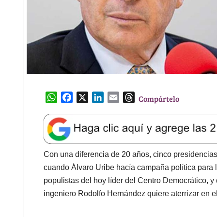
W
F
X
L
E
T
Compártelo
h
a
i
m
h
a
c
n
a
r
t
e
k
i
e
s
b
e
l
a
A
o
d
d
Con una diferencia de 20 años, cinco presidencias
p
o
I
s
cuando Álvaro Uribe hacía campaña política para l
p
k
n
populistas del hoy líder del Centro Democrático, 
ingeniero Rodolfo Hernández quiere aterrizar en e