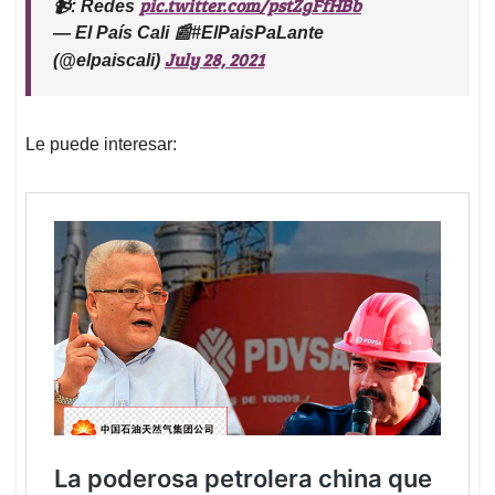
pic.twitter.com/pstZgFfHBb
📹: Redes
— El País Cali 📰#ElPaisPaLante
July 28, 2021
(@elpaiscali)
Le puede interesar: