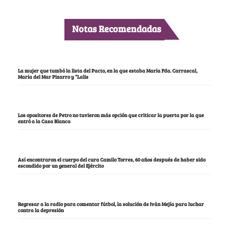
Notas Recomendadas
La mujer que tumbó la lista del Pacto, en la que estaba María Fda. Carrascal,
María del Mar Pizarro y “Lalis
Los opositores de Petro no tuvieron más opción que criticar la puerta por la que
entró a la Casa Blanca
Así encontraron el cuerpo del cura Camilo Torres, 60 años después de haber sido
escondido por un general del Ejército
Regresar a la radio para comentar fútbol, la solución de Iván Mejía para luchar
contra la depresión