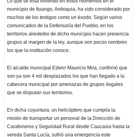
Lo que se está viviendo en estos momentos en el
s
b
e
l
a
municipio de Ituango, Antioquia, ha sido considerado por
A
o
d
d
p
o
I
s
muchos de los testigos como un éxodo. Según varios
p
k
n
comunicados de la Defensoría del Pueblo, en los
territorios alrededor de dicho municipio hacen presencia
grupos al margen de la ley, aunque son pocos nombres
los que la institución conoce.
El alcalde municipal Edwin Mauricio Mira, confirmó que
son ya son 4 mil desplazados los que han llegado a la
cabecera municipal por amenazas de grupos ilegales
que se disputan sus territorios.
En dicha coyuntura, un helicóptero que cumplía la
misión de transportar un personal de la Dirección de
Carabineros y Seguridad Rural desde Caucasia hasta la
vereda Santa Lucía, sufrió una emergencia este