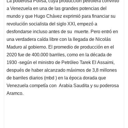
La poderosa Pdvsa, cuya producción petrolera convirtió
s
b
e
l
a
a Venezuela en una de las grandes potencias del
A
o
d
d
p
o
I
s
mundo y que Hugo Chávez exprimió para financiar su
p
k
n
revolución socialista del siglo XXI, empezó a
desfondarse incluso antes de su muerte. Pero entró en
una verdadera caída libre con la llegada de Nicolás
Maduro al gobierno. El promedio de producción en el
2020 fue de 400.000 barriles, como en la década de
1930 -según el ministro de Petróleo Tarek El Assaimi,
después de haber alcanzado máximos de 3,8 millones
de barriles diarios (mbd ) en la época dorada que
Venezuela competía con Arabia Saudita y su poderosa
Aramco.