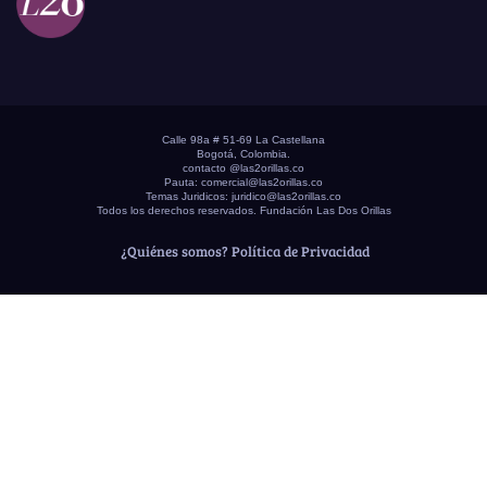
Calle 98a # 51-69 La Castellana
Bogotá, Colombia.
contacto @las2orillas.co
Pauta:
comercial@las2orillas.co
Temas Juridicos:
juridico@las2orillas.co
Todos los derechos reservados. Fundación Las Dos Orillas
¿Quiénes somos?
Política de Privacidad