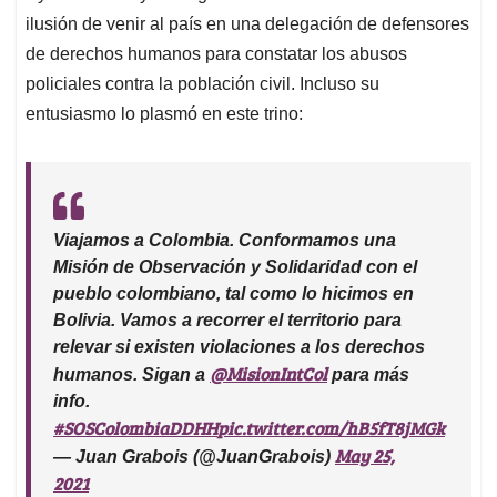
ilusión de venir al país en una delegación de defensores
A
o
d
d
p
o
I
s
de derechos humanos para constatar los abusos
p
k
n
policiales contra la población civil. Incluso su
entusiasmo lo plasmó en este trino:
Viajamos a Colombia. Conformamos una
Misión de Observación y Solidaridad con el
pueblo colombiano, tal como lo hicimos en
Bolivia. Vamos a recorrer el territorio para
relevar si existen violaciones a los derechos
@MisionIntCol
humanos. Sigan a
para más
info.
#SOSColombiaDDHH
pic.twitter.com/hB5fT8jMGk
May 25,
— Juan Grabois (@JuanGrabois)
2021