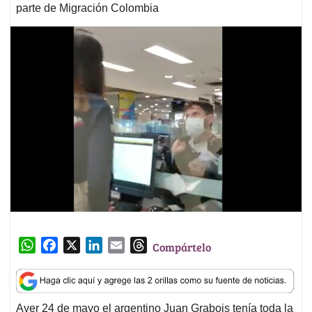
parte de Migración Colombia
W
F
X
L
E
T
Compártelo
h
a
i
m
h
a
c
n
a
r
t
e
k
i
e
Ayer 24 de mayo el argentino Juan Grabois tenía toda la
s
b
e
l
a