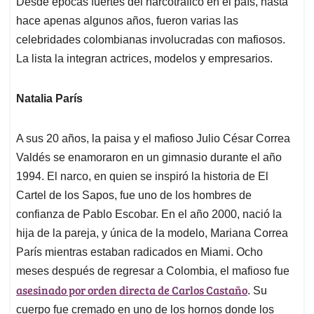
Desde épocas fuertes del narcotráfico en el país, hasta
s
b
e
l
a
hace apenas algunos años, fueron varias las
A
o
d
d
p
o
I
s
celebridades colombianas involucradas con mafiosos.
p
k
n
La lista la integran actrices, modelos y empresarios.
Natalia París
A sus 20 años, la paisa y el mafioso Julio César Correa
Valdés se enamoraron en un gimnasio durante el año
1994. El narco, en quien se inspiró la historia de El
Cartel de los Sapos, fue uno de los hombres de
confianza de Pablo Escobar. En el año 2000, nació la
hija de la pareja, y única de la modelo, Mariana Correa
París mientras estaban radicados en Miami. Ocho
meses después de regresar a Colombia, el mafioso fue
asesinado por orden directa de Carlos Castaño
. Su
cuerpo fue cremado en uno de los hornos donde los