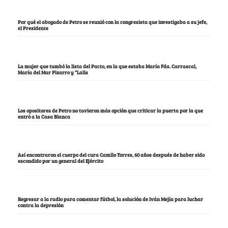
Por qué el abogado de Petro se reunió con la congresista que investigaba a su jefe,
el Presidente
La mujer que tumbó la lista del Pacto, en la que estaba María Fda. Carrascal,
María del Mar Pizarro y “Lalis
Los opositores de Petro no tuvieron más opción que criticar la puerta por la que
entró a la Casa Blanca
Así encontraron el cuerpo del cura Camilo Torres, 60 años después de haber sido
escondido por un general del Ejército
Regresar a la radio para comentar fútbol, la solución de Iván Mejía para luchar
contra la depresión