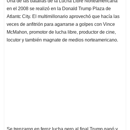
Una de las batallas de la Lucha Libre Norteamericana
s
b
e
l
a
en el 2008 se realizó en la Donald Trump Plaza de
A
o
d
d
p
o
I
s
Atlantc City. El multimillonario aprovechó que hacía las
p
k
n
veces de anfitrión para agarrarse a golpes con Vince
McMahon, promotor de lucha libre, productor de cine,
locutor y también magnate de medios norteamericano.
Se trenzaron en feroz lucha pero al final Trump ganó y