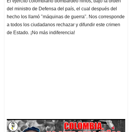
El ejercito colombiano bombardeó niños, bajo la orden
s
b
e
l
a
del ministro de Defensa del país, el cual después del
A
o
d
d
p
o
I
s
hecho los llamó "máquinas de guerra". Nos corresponde
p
k
n
a todos los ciudadanos rechazar y difundir este crimen
de Estado. ¡No más indiferencia!