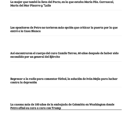
La mujer que tumbó la lista del Pacto, en la que estaba María Fda. Carrascal,
María del Mar Pizarro y “Lalis
Los opositores de Petro no tuvieron más opción que criticar la puerta por la que
entró a la Casa Blanca
Así encontraron el cuerpo del cura Camilo Torres, 60 años después de haber sido
escondido por un general del Ejército
Regresar a la radio para comentar fútbol, la solución de Iván Mejía para luchar
contra la depresión
La casona más de 100 años de la embajada de Colombia en Washington donde
Petro afinó su cara a cara con Trump