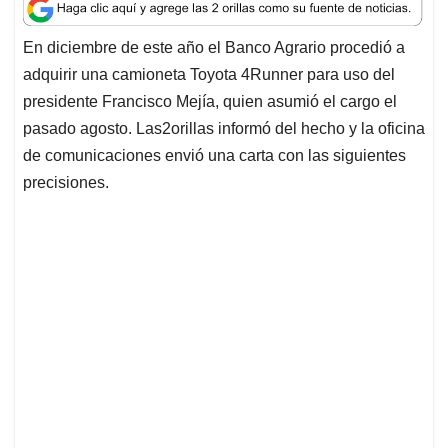
a
c
n
a
r
t
e
k
i
e
En diciembre de este año el Banco Agrario procedió a
s
b
e
l
a
adquirir una camioneta Toyota 4Runner para uso del
A
o
d
d
p
o
I
s
presidente Francisco Mejía, quien asumió el cargo el
p
k
n
pasado agosto. Las2orillas informó del hecho y la oficina
de comunicaciones envió una carta con las siguientes
precisiones.