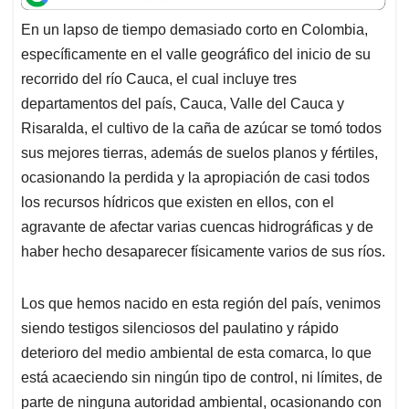
t
e
k
i
e
En un lapso de tiempo demasiado corto en Colombia,
s
b
e
l
a
específicamente en el valle geográfico del inicio de su
A
o
d
d
p
o
I
s
recorrido del río Cauca, el cual incluye tres
p
k
n
departamentos del país, Cauca, Valle del Cauca y
Risaralda, el cultivo de la caña de azúcar se tomó todos
sus mejores tierras, además de suelos planos y fértiles,
ocasionando la perdida y la apropiación de casi todos
los recursos hídricos que existen en ellos, con el
agravante de afectar varias cuencas hidrográficas y de
haber hecho desaparecer físicamente varios de sus ríos.
Los que hemos nacido en esta región del país, venimos
siendo testigos silenciosos del paulatino y rápido
deterioro del medio ambiental de esta comarca, lo que
está acaeciendo sin ningún tipo de control, ni límites, de
parte de ninguna autoridad ambiental, ocasionando con