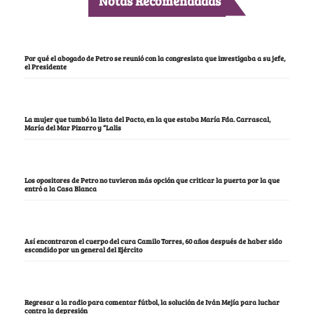
Notas Recomendadas
Por qué el abogado de Petro se reunió con la congresista que investigaba a su jefe,
el Presidente
La mujer que tumbó la lista del Pacto, en la que estaba María Fda. Carrascal,
María del Mar Pizarro y “Lalis
Los opositores de Petro no tuvieron más opción que criticar la puerta por la que
entró a la Casa Blanca
Así encontraron el cuerpo del cura Camilo Torres, 60 años después de haber sido
escondido por un general del Ejército
Regresar a la radio para comentar fútbol, la solución de Iván Mejía para luchar
contra la depresión