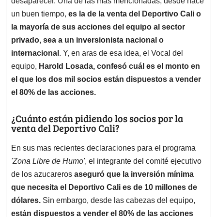
p
o
I
s
desaparecer. Una de las más mencionadas, desde hace
p
k
n
un buen tiempo,
es la de la venta del Deportivo Cali o
la mayoría de sus acciones del equipo al sector
privado, sea a un inversionista nacional o
internacional
. Y, en aras de esa idea, el Vocal del
equipo,
Harold Losada, confesó cuál es el monto en
el que los dos mil socios están dispuestos a vender
el 80% de las acciones.
¿Cuánto están pidiendo los socios por la
venta del Deportivo Cali?
En sus mas recientes declaraciones para el programa
'Zona Libre de Humo'
, el integrante del comité ejecutivo
de los azucareros
aseguró que la inversión mínima
que necesita el Deportivo Cali es de 10 millones de
dólares.
Sin embargo, desde las cabezas del equipo,
están dispuestos a vender el 80% de las acciones