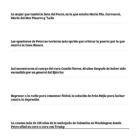
La mujer que tumbó la lista del Pacto, en la que estaba María Fda. Carrascal,
María del Mar Pizarro y “Lalis
Los opositores de Petro no tuvieron más opción que criticar la puerta por la que
entró a la Casa Blanca
Así encontraron el cuerpo del cura Camilo Torres, 60 años después de haber sido
escondido por un general del Ejército
Regresar a la radio para comentar fútbol, la solución de Iván Mejía para luchar
contra la depresión
La casona más de 100 años de la embajada de Colombia en Washington donde
Petro afinó su cara a cara con Trump