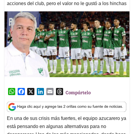
acciones del club, pero el valor no le gustó a los hinchas
W
F
X
L
E
T
Compártelo
h
a
i
m
h
a
c
n
a
r
t
e
k
i
e
En una de sus crisis más fuertes, el equipo azucarero ya
s
b
e
l
a
está pensando en algunas alternativas para no
A
o
d
d