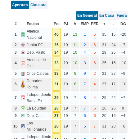
Apertura
Clausura
En General
En Casa
Fuera
#
Equipo
Pts
PJ
V
EMP
PER
+
-
DG
Atletico
1
40
19
13
1
5
35
15
+20
Nacional
2
Junior FC
35
19
11
2
6
31
24
+7
3
Dep. Pasto
34
19
10
4
5
29
25
+4
America de
4
33
19
10
3
6
25
15
+10
Cali
5
Once Caldas
33
19
8
9
2
31
22
+9
Deportes
6
31
19
8
7
4
27
17
+10
Tolima
Independiente
7
29
19
7
8
4
29
22
+7
Santa Fe
8
La Equidad
28
19
7
7
5
26
26
0
9
Dep. Cali
27
19
7
6
6
20
16
+4
Los
10
26
19
7
5
7
31
23
+8
Millionarios
Independiente