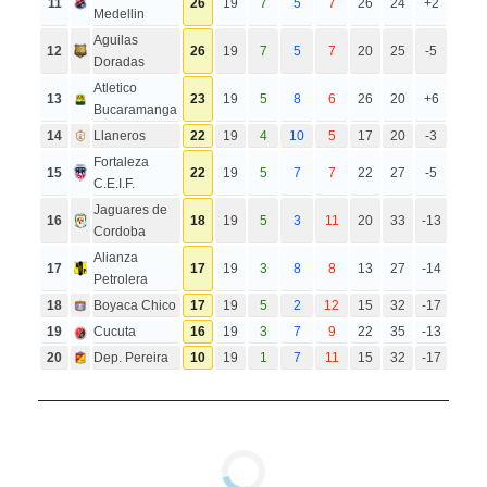
11
26
19
7
5
7
26
24
+2
Medellin
Aguilas
12
26
19
7
5
7
20
25
-5
Doradas
Atletico
13
23
19
5
8
6
26
20
+6
Bucaramanga
14
Llaneros
22
19
4
10
5
17
20
-3
Fortaleza
15
22
19
5
7
7
22
27
-5
C.E.I.F.
Jaguares de
16
18
19
5
3
11
20
33
-13
Cordoba
Alianza
17
17
19
3
8
8
13
27
-14
Petrolera
18
Boyaca Chico
17
19
5
2
12
15
32
-17
19
Cucuta
16
19
3
7
9
22
35
-13
20
Dep. Pereira
10
19
1
7
11
15
32
-17