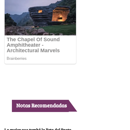
Notas Recomendadas
La mujer que tumbó la lista del Pacto,