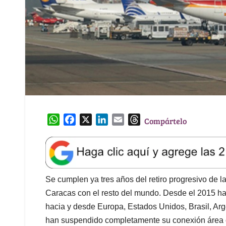
W
F
X
L
E
T
Compártelo
h
a
i
m
h
a
c
n
a
r
t
e
k
i
e
s
b
e
l
a
A
o
d
d
Se cumplen ya tres años del retiro progresivo de 
p
o
I
s
Caracas con el resto del mundo. Desde el 2015 h
p
k
n
hacia y desde Europa, Estados Unidos, Brasil, Arg
han suspendido completamente su conexión área c