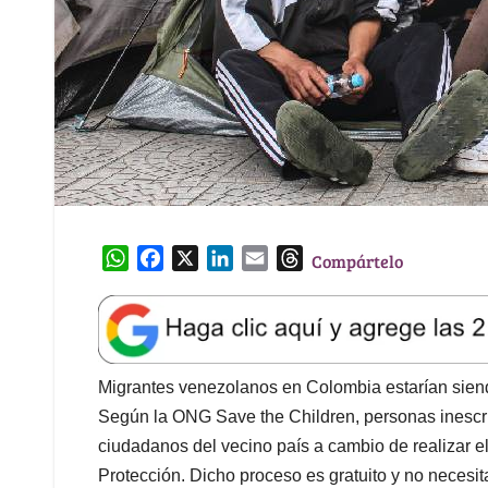
W
F
X
L
E
T
Compártelo
h
a
i
m
h
a
c
n
a
r
t
e
k
i
e
s
b
e
l
a
A
o
d
d
Migrantes venezolanos en Colombia estarían sien
p
o
I
s
Según la ONG Save the Children, personas inescr
p
k
n
ciudadanos del vecino país a cambio de realizar el
Protección. Dicho proceso es gratuito y no necesit