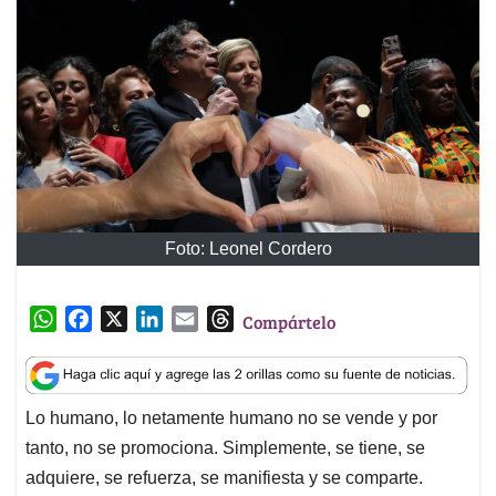
Foto: Leonel Cordero
W
F
X
L
E
T
Compártelo
h
a
i
m
h
a
c
n
a
r
t
e
k
i
e
Lo humano, lo netamente humano no se vende y por
s
b
e
l
a
tanto, no se promociona. Simplemente, se tiene, se
A
o
d
d
p
o
I
s
adquiere, se refuerza, se manifiesta y se comparte.