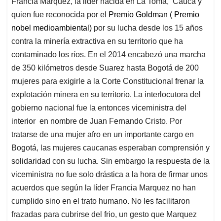
Francia Márquez, la lider nacida en La Toma, Cauca y
s
b
e
l
a
quien fue reconocida por el
Premio Goldman
( Premio
A
o
d
d
p
o
I
s
nobel medioambiental)
por su lucha desde los 15 años
p
k
n
contra la minería extractiva en su territorio que ha
contaminado los ríos. En el 2014 encabezó una marcha
de 350 kilómetros desde Suarez hasta Bogotá de 200
mujeres para exigirle a la Corte Constitucional frenar la
explotación minera en su territorio. La interlocutora del
gobierno nacional fue la entonces viceministra del
interior en nombre de Juan Fernando Cristo. Por
tratarse de una mujer afro en un importante cargo en
Bogotá, las mujeres caucanas esperaban comprensión y
solidaridad con su lucha. Sin embargo la respuesta de la
viceministra no fue solo drástica a la hora de firmar unos
acuerdos que según la líder Francia Marquez no han
cumplido sino en el trato humano. No les facilitaron
frazadas para cubrirse del frio, un gesto que Marquez