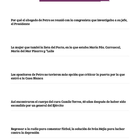
Por qué el abogado de Petro se reunió con la congresista que investigaba a su jefe,
el Presidente
La mujer que tumbó la lista del Pacto, en la que estaba María Fda. Carrascal,
María del Mar Pizarro y “Lalis
Los opositores de Petro no tuvieron más opción que criticar la puerta por la que
entró a la Casa Blanca
Así encontraron el cuerpo del cura Camilo Torres, 60 años después de haber sido
escondido por un general del Ejército
Regresar a la radio para comentar fútbol, la solución de Iván Mejía para luchar
contra la depresión