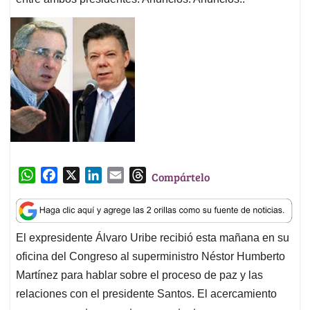
W
F
X
L
E
T
Compártelo
h
a
i
m
h
a
c
n
a
r
t
e
k
i
e
El expresidente Álvaro Uribe recibió esta mañana en su
s
b
e
l
a
oficina del Congreso al superministro Néstor Humberto
A
o
d
d
p
o
I
s
Martínez para hablar sobre el proceso de paz y las
p
k
n
relaciones con el presidente Santos. El acercamiento