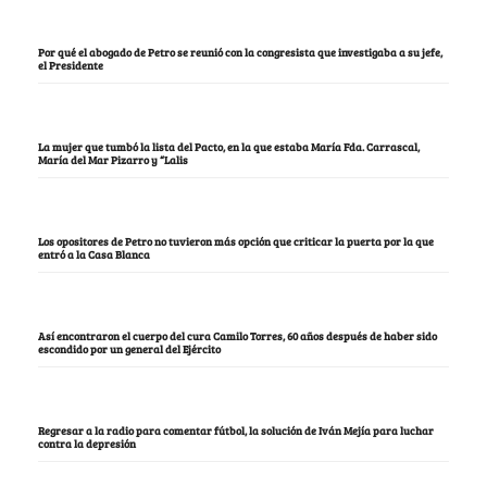
Por qué el abogado de Petro se reunió con la congresista que investigaba a su jefe,
el Presidente
La mujer que tumbó la lista del Pacto, en la que estaba María Fda. Carrascal,
María del Mar Pizarro y “Lalis
Los opositores de Petro no tuvieron más opción que criticar la puerta por la que
entró a la Casa Blanca
Así encontraron el cuerpo del cura Camilo Torres, 60 años después de haber sido
escondido por un general del Ejército
Regresar a la radio para comentar fútbol, la solución de Iván Mejía para luchar
contra la depresión