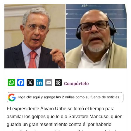
W
F
X
L
E
T
Compártelo
h
a
i
m
h
a
c
n
a
r
t
e
k
i
e
El expresidente Álvaro Uribe se tomó el tiempo para
s
b
e
l
a
asimilar los golpes que le dio Salvatore Mancuso, quien
A
o
d
d
p
o
I
s
guarda un gran resentimiento contra él por haberlo