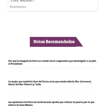
Notas Recomendadas
Por qué el abogado de Petro se reunió con la congresista que investigaba a su jefe,
el Presidente
La mujer que tumbó la lista del Pacto, en la que estaba María Fda. Carrascal,
María del Mar Pizarro y “Lalis
Los opositores de Petro no tuvieron más opción que criticar la puerta por la que
entró a la Casa Blanca