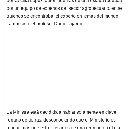
p
o
I
s
por Cecilia López, quien además de ella estaba rodeada
p
k
n
por un equipo de expertos del sector agropecuario, entre
quienes se encontraba, el experto en temas del mundo
campesino, el profesor Darío Fajardo.
La Ministra está decidida a hablar solamente en clave
reparto de tierras, desconociendo que el Ministerio es
mucho más que esto. Después de una reunión en el día