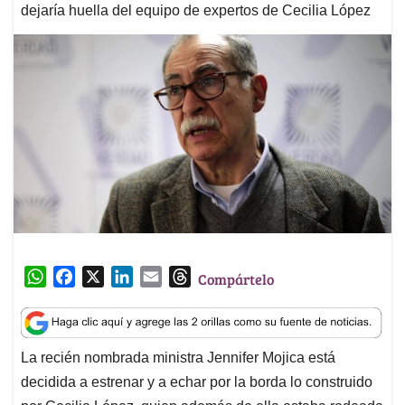
dejaría huella del equipo de expertos de Cecilia López
W
F
X
L
E
T
Compártelo
h
a
i
m
h
a
c
n
a
r
t
e
k
i
e
La recién nombrada ministra Jennifer Mojica está
s
b
e
l
a
decidida a estrenar y a echar por la borda lo construido
A
o
d
d