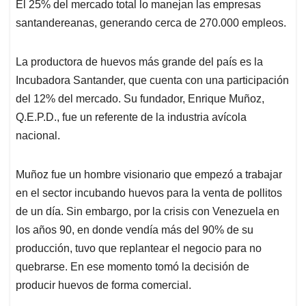
El 25% del mercado total lo manejan las empresas
s
b
e
l
a
santandereanas, generando cerca de 270.000 empleos.
A
o
d
d
p
o
I
s
p
k
n
La productora de huevos más grande del país es la
Incubadora Santander, que cuenta con una participación
del 12% del mercado. Su fundador, Enrique Muñoz,
Q.E.P.D., fue un referente de la industria avícola
nacional.
Muñoz fue un hombre visionario que empezó a trabajar
en el sector incubando huevos para la venta de pollitos
de un día. Sin embargo, por la crisis con Venezuela en
los años 90, en donde vendía más del 90% de su
producción, tuvo que replantear el negocio para no
quebrarse. En ese momento tomó la decisión de
producir huevos de forma comercial.