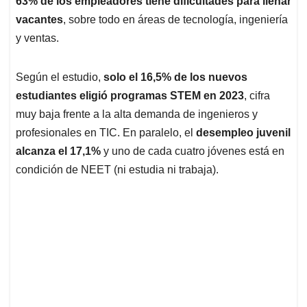
p
o
I
s
63% de los empleadores tiene dificultades para llenar
p
k
n
vacantes
, sobre todo en áreas de tecnología, ingeniería
y ventas.
Según el estudio,
solo el 16,5% de los nuevos
estudiantes eligió programas STEM en 2023
, cifra
muy baja frente a la alta demanda de ingenieros y
profesionales en TIC. En paralelo, el
desempleo juvenil
alcanza el 17,1%
y uno de cada cuatro jóvenes está en
condición de NEET (ni estudia ni trabaja).