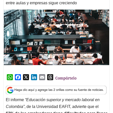
entre aulas y empresas sigue creciendo
W
F
X
L
E
T
Compártelo
h
a
i
m
h
a
c
n
a
r
t
e
k
i
e
El informe
“Educación superior y mercado laboral en
s
b
e
l
a
Colombia”
, de la Universidad EAFIT, advierte que el
A
o
d
d