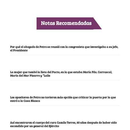
Notas Recomendadas
Por qué el abogado de Petro se reunió con la congresista que investigaba a su jefe,
el Presidente
La mujer que tumbó la lista del Pacto, en la que estaba María Fda. Carrascal,
María del Mar Pizarro y “Lalis
Los opositores de Petro no tuvieron más opción que criticar la puerta por la que
entró a la Casa Blanca
Así encontraron el cuerpo del cura Camilo Torres, 60 años después de haber sido
escondido por un general del Ejército