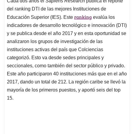
Cada dos años el
Sapiens Research
publica el reporte
s
b
e
l
a
del ranking DTI de las mejores Instituciones de
A
o
d
d
p
o
I
s
ranking
Educación Superior (IES). Este
evalúa los
p
k
n
indicadores de desarrollo tecnológico e innovación (DTI)
y se publica desde el año 2017 y en esta oportunidad se
analizaron los grupos de investigación de las
instituciones activas del país que Colciencias
categorizó. Esto va desde sedes principales y
seccionales, como también del sector público y privado.
Este año participaron 40 instituciones más que en el año
2017, dando un total de 212. La región caribe se llevó la
mayoría de los primeros puestos, y aportó seis del top
15.