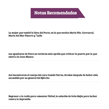
Notas Recomendadas
La mujer que tumbó la lista del Pacto, en la que estaba María Fda. Carrascal,
María del Mar Pizarro y “Lalis
Los opositores de Petro no tuvieron más opción que criticar la puerta por la que
entró a la Casa Blanca
Así encontraron el cuerpo del cura Camilo Torres, 60 años después de haber sido
escondido por un general del Ejército
Regresar a la radio para comentar fútbol, la solución de Iván Mejía para luchar
contra la depresión