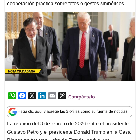
cooperación práctica sobre fotos o gestos simbólicos
W
F
X
L
E
T
Compártelo
h
a
i
m
h
a
c
n
a
r
t
e
k
i
e
La reunión del 3 de febrero de 2026 entre el presidente
s
b
e
l
a
Gustavo Petro y el presidente Donald Trump en la Casa
A
o
d
d