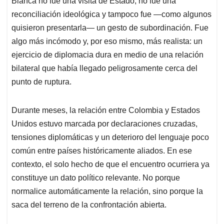
p
o
I
s
Blanca no fue una visita de Estado, no fue una
p
k
n
reconciliación ideológica y tampoco fue —como algunos
quisieron presentarla— un gesto de subordinación. Fue
algo más incómodo y, por eso mismo, más realista: un
ejercicio de diplomacia dura en medio de una relación
bilateral que había llegado peligrosamente cerca del
punto de ruptura.
Durante meses, la relación entre Colombia y Estados
Unidos estuvo marcada por declaraciones cruzadas,
tensiones diplomáticas y un deterioro del lenguaje poco
común entre países históricamente aliados. En ese
contexto, el solo hecho de que el encuentro ocurriera ya
constituye un dato político relevante. No porque
normalice automáticamente la relación, sino porque la
saca del terreno de la confrontación abierta.