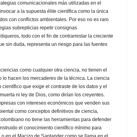
strategias comunicacionales más utilizadas en el
nvocar a la supuesta élite científica como la única
dos con conflictos ambientales. Por eso no es raro
gias subrepticias repetir consignas
queros, todo con el fin de contrarrestar la creciente
ue sin duda, representa un riesgo para las fuentes
ciencias como cualquier otra ciencia, no tienen el
so lo hacen los mercaderes de la técnica. La ciencia
científico que exige el contraste de los datos y el
muerta ni ley de Dios, como dirían los creyentes.
mpresas con intereses económicos que venden sus
ental como conceptos definitivos de ciencia,
lombiano no tiene las herramientas para defender
struido el conocimiento científico mínimo para
n, o en el Macizo de Santander como se llama en el