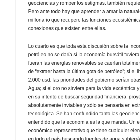
geociencias y romper los estigmas, también requier
Pero ante todo hay que aprender a amar la natura
millonario que recupere las funciones ecosistémic
conexiones que existen entre ellas.
Lo cuarto es que toda esta discusión sobre la inco
petróleo no se daría si la economía bursátil tuviera
fueran las energías renovables se caerían totalment
de “extraer hasta la última gota de petróleo”; si el 
2.000 usd, las prioridades del gobierno serían otra
Agua; si el oro no sirviera para la vida excéntrica y
en su intento de buscar seguridad financiera, proy
absolutamente inviables y sólo se pensaría en extr
tecnológica. Se han confundido tanto las geocienc
entendido que la economía es la que manda. Un esce
económico representativo que tiene cualquier ele
en todo el país buscando fuentes de agua subterr