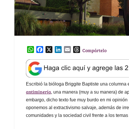
W
F
X
L
E
T
Compártelo
h
a
i
m
h
a
c
n
a
r
t
e
k
i
e
s
b
e
l
a
A
o
d
d
Escribió la bióloga Briggite Baptiste una columna 
p
o
I
s
antiminería
, una manera (muy a su manera) de ap
p
k
n
embargo, dicho texto fue muy burdo en mi opinión 
oponemos al extractivismo salvaje, además de irr
comunidades y la sociedad civil frente a los temas