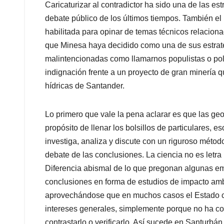
Caricaturizar al contradictor ha sido una de las e
debate público de los últimos tiempos. También el i
habilitada para opinar de temas técnicos relaciona
que Minesa haya decidido como una de sus estrate
malintencionadas como llamarnos populistas o politi
indignación frente a un proyecto de gran minería q
hídricas de Santander.
Lo primero que vale la pena aclarar es que las geo
propósito de llenar los bolsillos de particulares, e
investiga, analiza y discute con un riguroso método 
debate de las conclusiones. La ciencia no es letra 
Diferencia abismal de lo que pregonan algunas e
conclusiones en forma de estudios de impacto ambi
aprovechándose que en muchos casos el Estado co
intereses generales, simplemente porque no ha con
contrastarlo o verificarlo. Así sucede en Santurbá