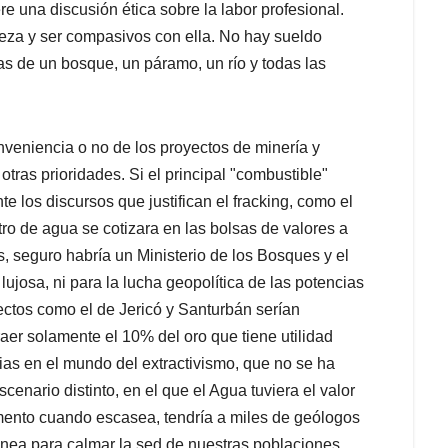
e una discusión ética sobre la labor profesional.
leza y ser compasivos con ella. No hay sueldo
as de un bosque, un páramo, un río y todas las
nveniencia o no de los proyectos de minería y
 otras prioridades. Si el principal "combustible"
e los discursos que justifican el fracking, como el
litro de agua se cotizara en las bolsas de valores a
s, seguro habría un Ministerio de los Bosques y el
 lujosa, ni para la lucha geopolítica de las potencias
ectos como el de Jericó y Santurbán serían
aer solamente el 10% del oro que tiene utilidad
ias en el mundo del extractivismo, que no se ha
nario distinto, en el que el Agua tuviera el valor
mento cuando escasea, tendría a miles de geólogos
ánea para calmar la sed de nuestras poblaciones.