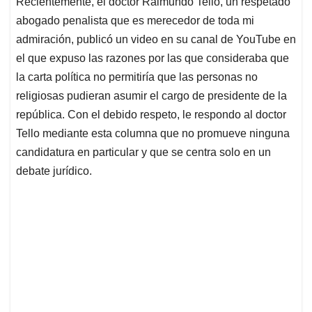
Recientemente, el doctor Raimundo Tello, un respetado
s
b
e
l
a
abogado penalista que es merecedor de toda mi
A
o
d
d
p
o
I
s
admiración, publicó un video en su canal de YouTube en
p
k
n
el que expuso las razones por las que consideraba que
la carta política no permitiría que las personas no
religiosas pudieran asumir el cargo de presidente de la
república. Con el debido respeto, le respondo al doctor
Tello mediante esta columna que no promueve ninguna
candidatura en particular y que se centra solo en un
debate jurídico.