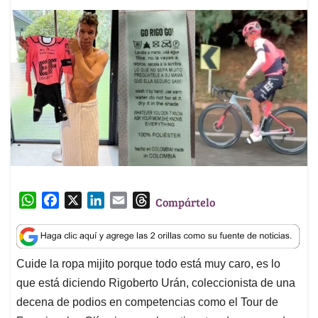
W
F
X
L
E
T
Compártelo
h
a
i
m
h
a
c
n
a
r
t
e
k
i
e
Cuide la ropa mijito porque todo está muy caro, es lo
s
b
e
l
a
que está diciendo Rigoberto Urán, coleccionista de una
A
o
d
d
p
o
I
s
decena de podios en competencias como el Tour de