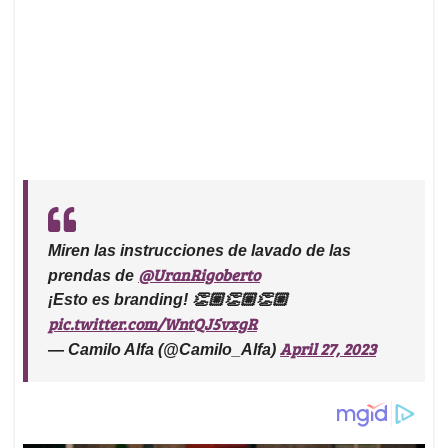
Miren las instrucciones de lavado de las
@UranRigoberto
prendas de
¡Esto es branding! 👏🏼👏🏼👏🏼
pic.twitter.com/WntQJ5vxgR
April 27, 2023
— Camilo Alfa (@Camilo_Alfa)