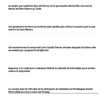
La mujer que tumbó la lista del Pacto, en la que estaba María Fda. Carrascal,
María del Mar Pizarro y “Lalis
Los opositores de Petro no tuvieron más opción que criticar la puerta por la que
entró a la Casa Blanca
Así encontraron el cuerpo del cura Camilo Torres, 60 años después de haber sido
escondido por un general del Ejército
Regresar a la radio para comentar fútbol, la solución de Iván Mejía para luchar
contra la depresión
La casona más de 100 años de la embajada de Colombia en Washington donde
Petro afinó su cara a cara con Trump