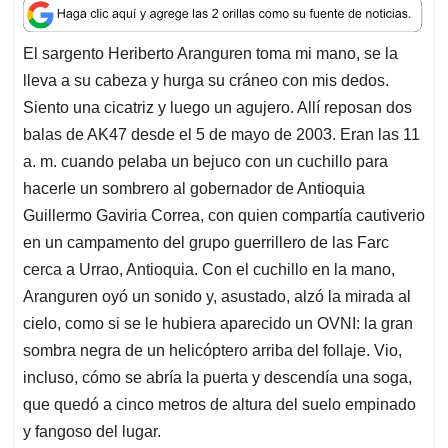
a
c
n
a
r
t
e
k
i
e
El sargento Heriberto Aranguren toma mi mano, se la
s
b
e
l
a
lleva a su cabeza y hurga su cráneo con mis dedos.
A
o
d
d
p
o
I
s
Siento una cicatriz y luego un agujero. Allí reposan dos
p
k
n
balas de AK47 desde el 5 de mayo de 2003. Eran las 11
a. m. cuando pelaba un bejuco con un cuchillo para
hacerle un sombrero al gobernador de Antioquia
Guillermo Gaviria Correa, con quien compartía cautiverio
en un campamento del grupo guerrillero de las Farc
cerca a Urrao, Antioquia. Con el cuchillo en la mano,
Aranguren oyó un sonido y, asustado, alzó la mirada al
cielo, como si se le hubiera aparecido un OVNI: la gran
sombra negra de un helicóptero arriba del follaje. Vio,
incluso, cómo se abría la puerta y descendía una soga,
que quedó a cinco metros de altura del suelo empinado
y fangoso del lugar.