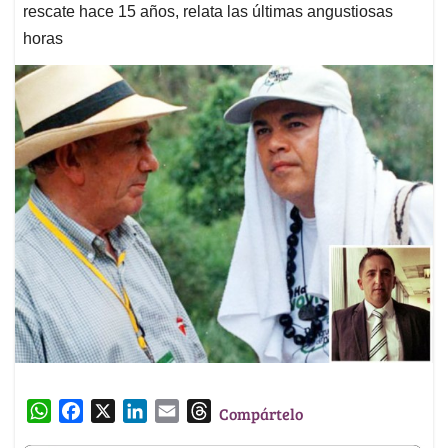
rescate hace 15 años, relata las últimas angustiosas
horas
W
F
X
L
E
T
Compártelo
h
a
i
m
h