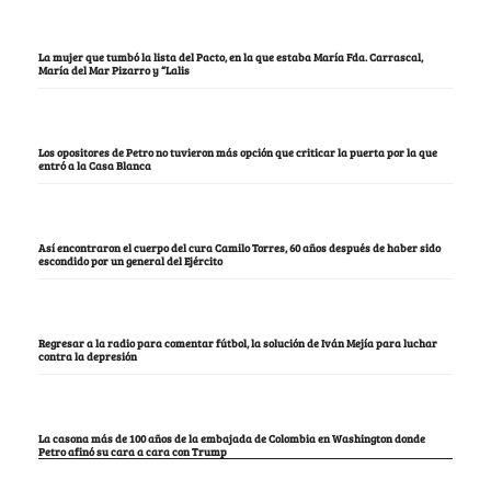
La mujer que tumbó la lista del Pacto, en la que estaba María Fda. Carrascal,
María del Mar Pizarro y “Lalis
Los opositores de Petro no tuvieron más opción que criticar la puerta por la que
entró a la Casa Blanca
Así encontraron el cuerpo del cura Camilo Torres, 60 años después de haber sido
escondido por un general del Ejército
Regresar a la radio para comentar fútbol, la solución de Iván Mejía para luchar
contra la depresión
La casona más de 100 años de la embajada de Colombia en Washington donde
Petro afinó su cara a cara con Trump