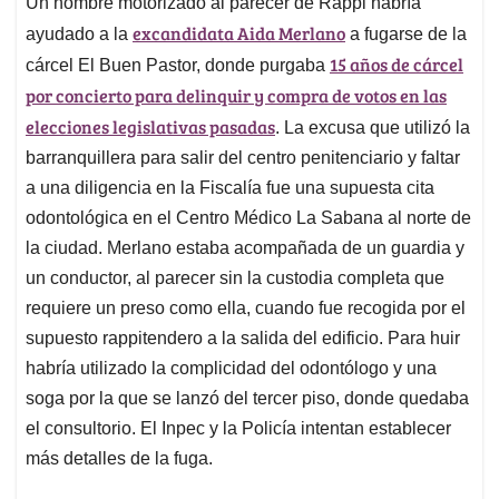
Un hombre motorizado al parecer de Rappi habría
s
b
e
l
a
excandidata Aida Merlano
A
o
d
d
ayudado a la
a fugarse de la
p
o
I
s
15 años de cárcel
cárcel El Buen Pastor, donde purgaba
p
k
n
por concierto para delinquir y compra de votos en las
elecciones legislativas pasadas
. La excusa que utilizó la
barranquillera para salir del centro penitenciario y faltar
a una diligencia en la Fiscalía fue una supuesta cita
odontológica en el Centro Médico La Sabana al norte de
la ciudad. Merlano estaba acompañada de un guardia y
un conductor, al parecer sin la custodia completa que
requiere un preso como ella, cuando fue recogida por el
supuesto rappitendero a la salida del edificio. Para huir
habría utilizado la complicidad del odontólogo y una
soga por la que se lanzó del tercer piso, donde quedaba
el consultorio. El Inpec y la Policía intentan establecer
más detalles de la fuga.