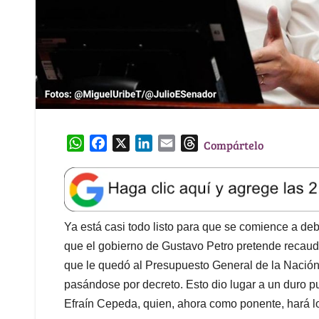
W
F
X
L
E
T
Compártelo
h
a
i
m
h
a
c
n
a
r
t
e
k
i
e
s
b
e
l
a
A
o
d
d
Ya está casi todo listo para que se comience a deba
p
o
I
s
que el gobierno de Gustavo Petro pretende recauda
p
k
n
que le quedó al Presupuesto General de la Nación
pasándose por decreto. Esto dio lugar a un duro pu
Efraín Cepeda, quien, ahora como ponente, hará l