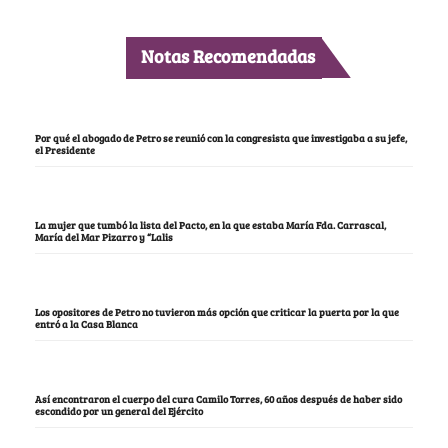
Notas Recomendadas
Por qué el abogado de Petro se reunió con la congresista que investigaba a su jefe,
el Presidente
La mujer que tumbó la lista del Pacto, en la que estaba María Fda. Carrascal,
María del Mar Pizarro y “Lalis
Los opositores de Petro no tuvieron más opción que criticar la puerta por la que
entró a la Casa Blanca
Así encontraron el cuerpo del cura Camilo Torres, 60 años después de haber sido
escondido por un general del Ejército