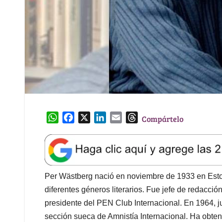
W
F
X
L
E
T
Compártelo
h
a
i
m
h
a
c
n
a
r
t
e
k
i
e
s
b
e
l
a
A
o
d
d
Per Wästberg nació en noviembre de 1933 en Estoco
p
o
I
s
diferentes géneros literarios. Fue jefe de redacció
p
k
n
presidente del PEN Club Internacional. En 1964, 
sección sueca de Amnistía Internacional. Ha obte