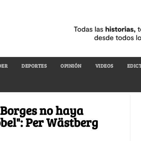
DER
DEPORTES
OPINIÓN
VIDEOS
EDIC
 Borges no haya
obel": Per Wästberg