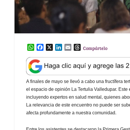
W
F
X
L
E
T
Compártelo
h
a
i
m
h
a
c
n
a
r
t
e
k
i
e
s
b
e
l
a
A
o
d
d
A finales de mayo se llevó a cabo una fructífera te
p
o
I
s
el espacio de opinión La Tertulia Valledupar. Este 
p
k
n
incluyendo expertos en salud mental, quienes abord
La relevancia de este encuentro no puede ser su
afecta profundamente a nuestra comunidad.
Entre los asistentes se destacaron la Primera Ges