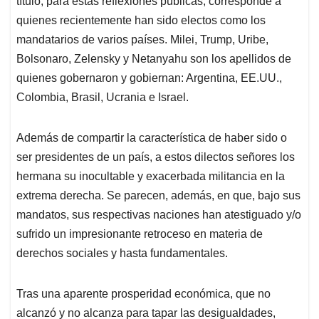
p
o
I
s
título, para estas reflexiones públicas, corresponde a
p
k
n
quienes recientemente han sido electos como los
mandatarios de varios países. Milei, Trump, Uribe,
Bolsonaro, Zelensky y Netanyahu son los apellidos de
quienes gobernaron y gobiernan: Argentina, EE.UU.,
Colombia, Brasil, Ucrania e Israel.
Además de compartir la característica de haber sido o
ser presidentes de un país, a estos dilectos señores los
hermana su inocultable y exacerbada militancia en la
extrema derecha. Se parecen, además, en que, bajo sus
mandatos, sus respectivas naciones han atestiguado y/o
sufrido un impresionante retroceso en materia de
derechos sociales y hasta fundamentales.
Tras una aparente prosperidad económica, que no
alcanzó y no alcanza para tapar las desigualdades,