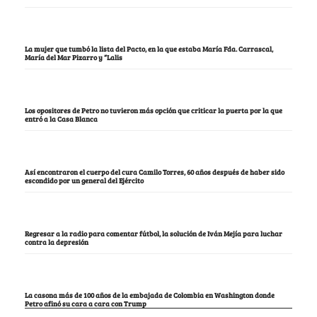
La mujer que tumbó la lista del Pacto, en la que estaba María Fda. Carrascal,
María del Mar Pizarro y “Lalis
Los opositores de Petro no tuvieron más opción que criticar la puerta por la que
entró a la Casa Blanca
Así encontraron el cuerpo del cura Camilo Torres, 60 años después de haber sido
escondido por un general del Ejército
Regresar a la radio para comentar fútbol, la solución de Iván Mejía para luchar
contra la depresión
La casona más de 100 años de la embajada de Colombia en Washington donde
Petro afinó su cara a cara con Trump