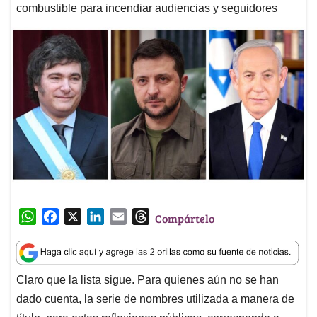
combustible para incendiar audiencias y seguidores
W
F
X
L
E
T
Compártelo
h
a
i
m
h
a
c
n
a
r
t
e
k
i
e
Claro que la lista sigue. Para quienes aún no se han
s
b
e
l
a
dado cuenta, la serie de nombres utilizada a manera de
A
o
d
d