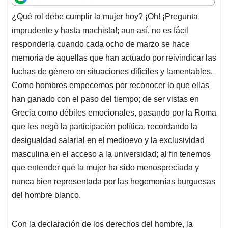
t
e
k
i
e
¿Qué rol debe cumplir la mujer hoy? ¡Oh! ¡Pregunta
s
b
e
l
a
imprudente y hasta machista!; aun así, no es fácil
A
o
d
d
p
o
I
s
responderla cuando cada ocho de marzo se hace
p
k
n
memoria de aquellas que han actuado por reivindicar las
luchas de género en situaciones difíciles y lamentables.
Como hombres empecemos por reconocer lo que ellas
han ganado con el paso del tiempo; de ser vistas en
Grecia como débiles emocionales, pasando por la Roma
que les negó la participación política, recordando la
desigualdad salarial en el medioevo y la exclusividad
masculina en el acceso a la universidad; al fin tenemos
que entender que la mujer ha sido menospreciada y
nunca bien representada por las hegemonías burguesas
del hombre blanco.
Con la declaración de los derechos del hombre, la