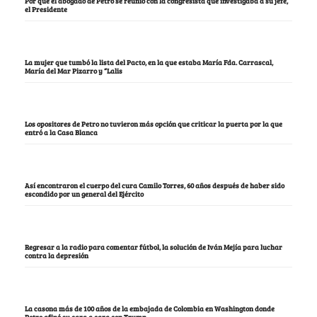
Por qué el abogado de Petro se reunió con la congresista que investigaba a su jefe,
el Presidente
La mujer que tumbó la lista del Pacto, en la que estaba María Fda. Carrascal,
María del Mar Pizarro y “Lalis
Los opositores de Petro no tuvieron más opción que criticar la puerta por la que
entró a la Casa Blanca
Así encontraron el cuerpo del cura Camilo Torres, 60 años después de haber sido
escondido por un general del Ejército
Regresar a la radio para comentar fútbol, la solución de Iván Mejía para luchar
contra la depresión
La casona más de 100 años de la embajada de Colombia en Washington donde
Petro afinó su cara a cara con Trump