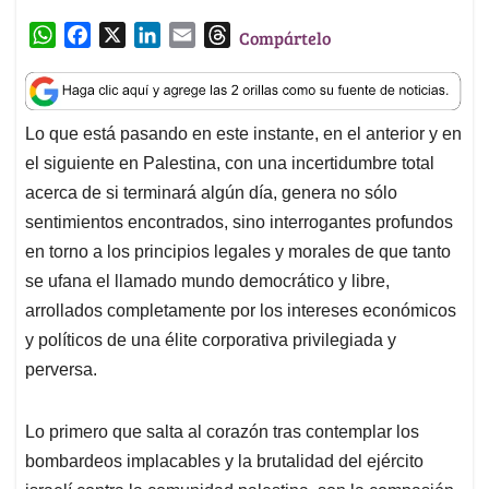
W
F
X
L
E
T
Compártelo
h
a
i
m
h
a
c
n
a
r
t
e
k
i
e
Lo que está pasando en este instante, en el anterior y en
s
b
e
l
a
el siguiente en Palestina, con una incertidumbre total
A
o
d
d
p
o
I
s
acerca de si terminará algún día, genera no sólo
p
k
n
sentimientos encontrados, sino interrogantes profundos
en torno a los principios legales y morales de que tanto
se ufana el llamado mundo democrático y libre,
arrollados completamente por los intereses económicos
y políticos de una élite corporativa privilegiada y
perversa.
Lo primero que salta al corazón tras contemplar los
bombardeos implacables y la brutalidad del ejército