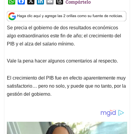
W
F
X
L
E
T
Compártelo
h
a
i
m
h
a
c
n
a
r
t
e
k
i
e
Se precia el gobierno de dos resultados económicos
s
b
e
l
a
algo extraordinarios este fin de año; el crecimiento del
A
o
d
d
p
o
I
s
PIB y el alza del salario mínimo.
p
k
n
Vale la pena hacer algunos comentarios al respecto.
El crecimiento del PIB fue en efecto aparentemente muy
satisfactorio… pero no solo, y puede que no tanto, por la
gestión del gobierno.