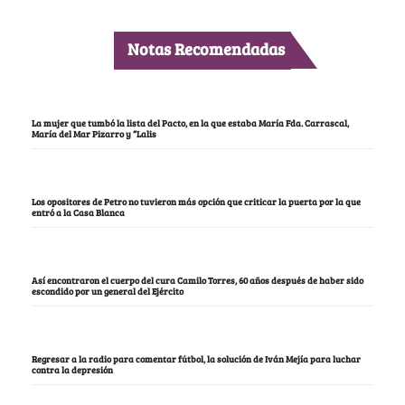
Notas Recomendadas
La mujer que tumbó la lista del Pacto, en la que estaba María Fda. Carrascal,
María del Mar Pizarro y “Lalis
Los opositores de Petro no tuvieron más opción que criticar la puerta por la que
entró a la Casa Blanca
Así encontraron el cuerpo del cura Camilo Torres, 60 años después de haber sido
escondido por un general del Ejército
Regresar a la radio para comentar fútbol, la solución de Iván Mejía para luchar
contra la depresión