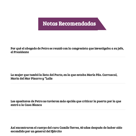
Notas Recomendadas
Por qué el abogado de Petro se reunió con la congresista que investigaba a su jefe,
el Presidente
La mujer que tumbó la lista del Pacto, en la que estaba María Fda. Carrascal,
María del Mar Pizarro y “Lalis
Los opositores de Petro no tuvieron más opción que criticar la puerta por la que
entró a la Casa Blanca
Así encontraron el cuerpo del cura Camilo Torres, 60 años después de haber sido
escondido por un general del Ejército