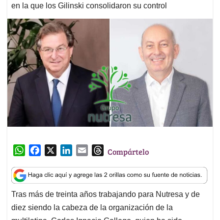
en la que los Gilinski consolidaron su control
W
F
X
L
E
T
Compártelo
h
a
i
m
h
a
c
n
a
r
t
e
k
i
e
Tras más de treinta años trabajando para Nutresa y de
s
b
e
l
a
diez siendo la cabeza de la organización de la
A
o
d
d