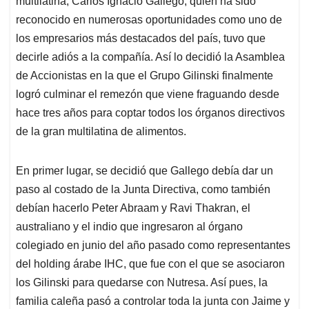
p
o
I
s
multilatina, Carlos Ignacio Gallego, quien ha sido
p
k
n
reconocido en numerosas oportunidades como uno de
los empresarios más destacados del país, tuvo que
decirle adiós a la compañía. Así lo decidió la Asamblea
de Accionistas en la que el Grupo Gilinski finalmente
logró culminar el remezón que viene fraguando desde
hace tres años para coptar todos los órganos directivos
de la gran multilatina de alimentos.
En primer lugar, se decidió que Gallego debía dar un
paso al costado de la Junta Directiva, como también
debían hacerlo Peter Abraam y Ravi Thakran, el
australiano y el indio que ingresaron al órgano
colegiado en junio del año pasado como representantes
del holding árabe IHC, que fue con el que se asociaron
los Gilinski para quedarse con Nutresa. Así pues, la
familia caleña pasó a controlar toda la junta con Jaime y