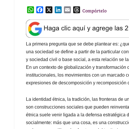
W
F
X
L
E
T
Compártelo
h
a
i
m
h
a
c
n
a
r
t
e
k
i
e
s
b
e
l
a
A
o
d
d
La primera pregunta que se debe plantear es: ¿qu
p
o
I
s
una sociedad se define a partir de la particular con
p
k
n
y sociedad civil o base social, a esta relación se l
En un contexto de globalización y transformación 
institucionales, los movimientos con un marcado
expresiones de descomposición y recomposición de 
La identidad étnica, la tradición, las fronteras de u
son construcciones sociales que pueden reinventars
étnica suele venir ligada a la defensa estratégica 
socialmente: más que una cosa, es una construcció