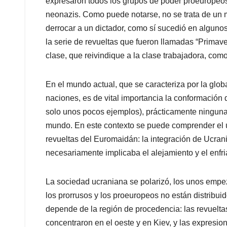
expresaron todos los grupos de poder proeuropeos,
neonazis. Como puede notarse, no se trata de un 
derrocar a un dictador, como sí sucedió en alguno
la serie de revueltas que fueron llamadas “Primav
clase, que reivindique a la clase trabajadora, com
En el mundo actual, que se caracteriza por la globa
naciones, es de vital importancia la conformación
solo unos pocos ejemplos), prácticamente ninguna
mundo. En este contexto se puede comprender el ú
revueltas del Euromaidán: la integración de Ucra
necesariamente implicaba el alejamiento y el enfri
La sociedad ucraniana se polarizó, los unos empeza
los prorrusos y los proeuropeos no están distribui
depende de la región de procedencia: las revuelta
concentraron en el oeste y en Kiev, y las expresio