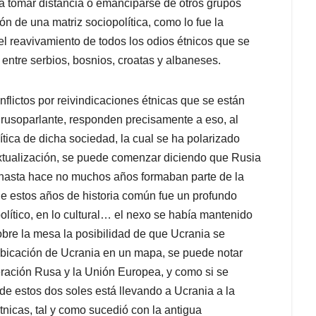
para tomar distancia o emanciparse de otros grupos
n de una matriz sociopolítica, como lo fue la
 el reavivamiento de todos los odios étnicos que se
 entre serbios, bosnios, croatas y albaneses.
nflictos por reivindicaciones étnicas que se están
a rusoparlante, responden precisamente a eso, al
ítica de dicha sociedad, la cual se ha polarizado
xtualización, se puede comenzar diciendo que Rusia
 hasta hace no muchos años formaban parte de la
de estos años de historia común fue un profundo
lítico, en lo cultural… el nexo se había mantenido
bre la mesa la posibilidad de que Ucrania se
 ubicación de Ucrania en un mapa, se puede notar
eración Rusa y la Unión Europea, y como si se
 de estos dos soles está llevando a Ucrania a la
étnicas, tal y como sucedió con la antigua