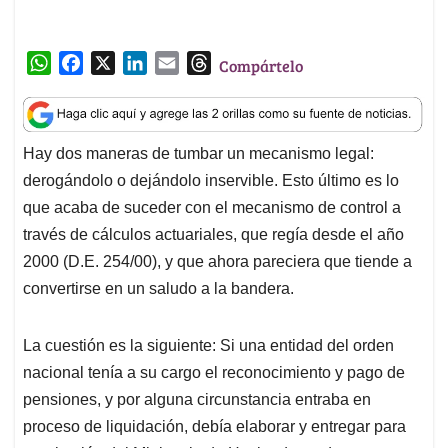
W
F
X
L
E
T
Compártelo
h
a
i
m
h
a
c
n
a
r
t
e
k
i
e
Hay dos maneras de tumbar un mecanismo legal:
s
b
e
l
a
derogándolo o dejándolo inservible. Esto último es lo
A
o
d
d
p
o
I
s
que acaba de suceder con el mecanismo de control a
p
k
n
través de cálculos actuariales, que regía desde el año
2000 (D.E. 254/00), y que ahora pareciera que tiende a
convertirse en un saludo a la bandera.
La cuestión es la siguiente: Si una entidad del orden
nacional tenía a su cargo el reconocimiento y pago de
pensiones, y por alguna circunstancia entraba en
proceso de liquidación, debía elaborar y entregar para