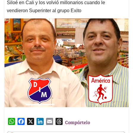
Siloé en Cali y los volvió millonarios cuando le
vendieron Superinter al grupo Exito
W
F
X
L
E
T
Compártelo
h
a
i
m
h