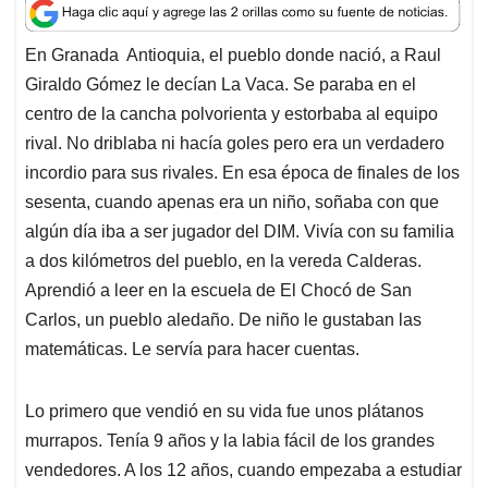
a
c
n
a
r
t
e
k
i
e
En Granada Antioquia, el pueblo donde nació, a Raul
s
b
e
l
a
Giraldo Gómez le decían La Vaca. Se paraba en el
A
o
d
d
p
o
I
s
centro de la cancha polvorienta y estorbaba al equipo
p
k
n
rival. No driblaba ni hacía goles pero era un verdadero
incordio para sus rivales. En esa época de finales de los
sesenta, cuando apenas era un niño, soñaba con que
algún día iba a ser jugador del DIM. Vivía con su familia
a dos kilómetros del pueblo, en la vereda Calderas.
Aprendió a leer en la escuela de El Chocó de San
Carlos, un pueblo aledaño. De niño le gustaban las
matemáticas. Le servía para hacer cuentas.
Lo primero que vendió en su vida fue unos plátanos
murrapos. Tenía 9 años y la labia fácil de los grandes
vendedores. A los 12 años, cuando empezaba a estudiar