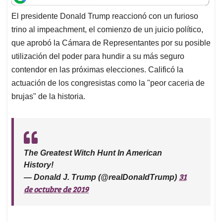
t
e
k
i
e
El presidente Donald Trump reaccionó con un furioso
s
b
e
l
a
trino al impeachment, el comienzo de un juicio político,
A
o
d
d
p
o
I
s
que aprobó la Cámara de Representantes por su posible
p
k
n
utilización del poder para hundir a su más seguro
contendor en las próximas elecciones. Calificó la
actuación de los congresistas como la "peor caceria de
brujas" de la historia.
The Greatest Witch Hunt In American
History!
31
— Donald J. Trump (@realDonaldTrump)
de octubre de 2019