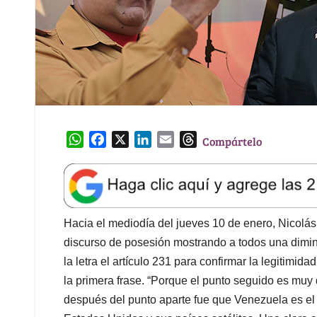
W
F
X
L
E
T
Compártelo
h
a
i
m
h
a
c
n
a
r
t
e
k
i
e
s
b
e
l
a
A
o
d
d
Hacia el mediodía del jueves 10 de enero, Nicolás 
p
o
I
s
discurso de posesión mostrando a todos una diminu
p
k
n
la letra el artículo 231 para confirmar la legitimida
la primera frase. “Porque el punto seguido es muy d
después del punto aparte fue que Venezuela es el