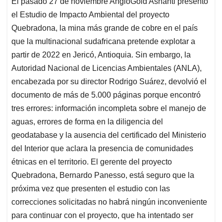
El pasado 27 de noviembre AngloGold Ashanti presentó
s
b
e
l
a
el Estudio de Impacto Ambiental del proyecto
A
o
d
d
p
o
I
s
Quebradona, la mina más grande de cobre en el país
p
k
n
que la multinacional sudafricana pretende explotar a
partir de 2022 en Jericó, Antioquia. Sin embargo, la
Autoridad Nacional de Licencias Ambientales (ANLA),
encabezada por su director Rodrigo Suárez, devolvió el
documento de más de 5.000 páginas porque encontró
tres errores: información incompleta sobre el manejo de
aguas, errores de forma en la diligencia del
geodatabase y la ausencia del certificado del Ministerio
del Interior que aclara la presencia de comunidades
étnicas en el territorio. El gerente del proyecto
Quebradona, Bernardo Panesso, está seguro que la
próxima vez que presenten el estudio con las
correcciones solicitadas no habrá ningún inconveniente
para continuar con el proyecto, que ha intentado ser