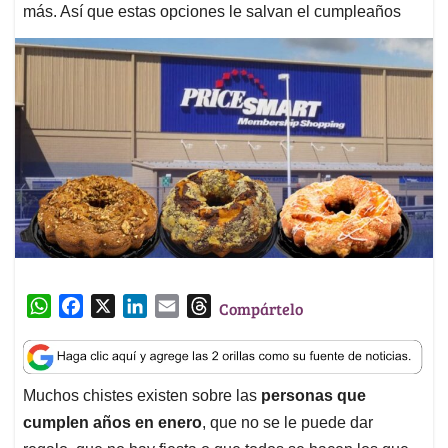
más. Así que estas opciones le salvan el cumpleaños
W
F
X
L
E
T
Compártelo
h
a
i
m
h
a
c
n
a
r
t
e
k
i
e
Muchos chistes existen sobre las
personas que
s
b
e
l
a
cumplen años en enero
, que no se le puede dar
A
o
d
d