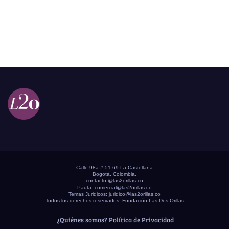
Calle 98a # 51-69 La Castellana
Bogotá, Colombia.
contacto @las2orillas.co
Pauta:
comercial@las2orillas.co
Temas Juridicos:
juridico@las2orillas.co
Todos los derechos reservados. Fundación Las Dos Orillas
¿Quiénes somos?
Política de Privacidad