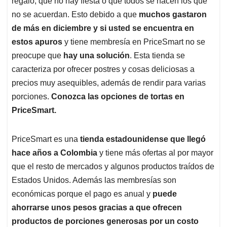
p
o
I
s
regalo, que no hay fiesta o que todos se hacen los que
p
k
n
no se acuerdan. Esto debido a que
muchos gastaron
de más en diciembre y si usted se encuentra en
estos apuros
y tiene membresía en PriceSmart no se
preocupe que
hay una solución
. Esta tienda se
caracteriza por ofrecer postres y cosas deliciosas a
precios muy asequibles, además de rendir para varias
porciones.
Conozca las opciones de tortas en
PriceSmart.
PriceSmart es una
tienda estadounidense que llegó
hace años a Colombia
y tiene más ofertas al por mayor
que el resto de mercados y algunos productos traídos de
Estados Unidos. Además las membresías son
económicas porque el pago es anual y
puede
ahorrarse unos pesos gracias a que ofrecen
productos de porciones generosas por un costo