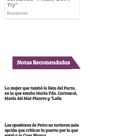
Notas Recomendadas
La mujer que tumbó la lista del Pacto,
en la que estaba María Fda. Carrascal,
María del Mar Pizarro y “Lalis
Los opositores de Petro no tuvieron más
opción que criticar la puerta por la que
entró a la Casa Blanca