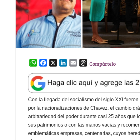
W
F
X
L
E
T
Compártelo
h
a
i
m
h
a
c
n
a
r
t
e
k
i
e
s
b
e
l
a
A
o
d
d
Con la llegada del socialismo del siglo XXI fuer
p
o
I
s
por la nacionalizaciones de Chavez, el cambio drá
p
k
n
arbitrariedad del poder durante casi 25 años que lo
sus patrimonios o con las manos vacias y recomenz
emblemáticas empresas, centenarias, cuyos herede