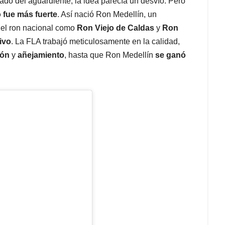
do del aguardiente, la idea parecía un desvío. Pero
o fue más fuerte
. Así nació Ron Medellín, un
del ron nacional como
Ron Viejo de Caldas
y
Ron
ivo
. La FLA trabajó meticulosamente en la calidad,
ión
y
añejamiento
, hasta que Ron Medellín
se ganó