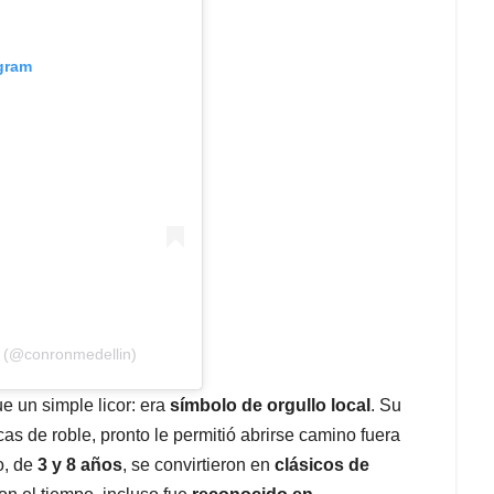
agram
o (@conronmedellin)
e un simple licor: era
símbolo de orgullo local
. Su
cas de roble, pronto le permitió abrirse camino fuera
o, de
3 y 8 años
, se convirtieron en
clásicos de