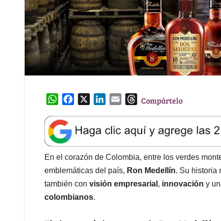
W
F
X
L
E
T
Compártelo
h
a
i
m
h
a
c
n
a
r
t
e
k
i
e
s
b
e
l
a
A
o
d
d
En el corazón de Colombia, entre los verdes mont
p
o
I
s
emblemáticas del país,
Ron Medellín
. Su historia
p
k
n
también con
visión empresarial
,
innovación
y u
colombianos
.