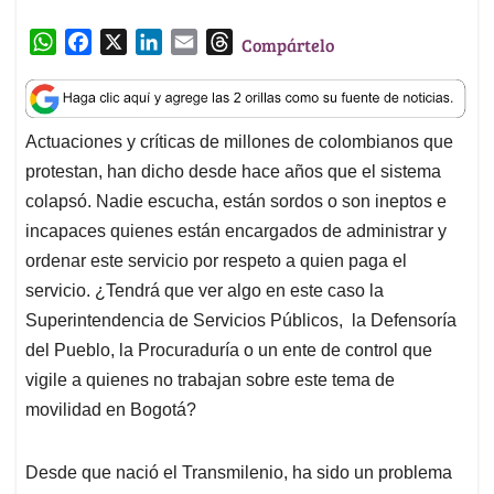
W
F
X
L
E
T
Compártelo
h
a
i
m
h
a
c
n
a
r
t
e
k
i
e
Actuaciones y críticas de millones de colombianos que
s
b
e
l
a
protestan, han dicho desde hace años que el sistema
A
o
d
d
p
o
I
s
colapsó. Nadie escucha, están sordos o son ineptos e
p
k
n
incapaces quienes están encargados de administrar y
ordenar este servicio por respeto a quien paga el
servicio. ¿Tendrá que ver algo en este caso la
Superintendencia de Servicios Públicos, la Defensoría
del Pueblo, la Procuraduría o un ente de control que
vigile a quienes no trabajan sobre este tema de
movilidad en Bogotá?
Desde que nació el Transmilenio, ha sido un problema