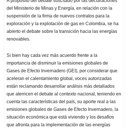
A propósito del debate suscitado por las declaraciones
s
b
e
l
a
del Ministerio de Minas y Energía, en relación con la
A
o
d
d
p
o
I
s
suspensión de la firma de nuevos contratos para la
p
k
n
exploración y la explotación de gas en Colombia, se ha
abierto el debate sobre la transición hacia las energías
renovables.
Si bien hay cada vez más acuerdo frente a la
importancia de disminuir la emisiones globales de
Gases de Efecto Invernadero (GEI), por considerar que
aceleran el calentamiento global, voces autorizadas
están reclamando desarrollar análisis más detallados
que aterricen el debate al contexto nacional, teniendo en
cuenta las características del país, su aporte real a las
emisiones globales de Gases de Efecto Invernadero, la
situación económica que está viviendo y los desafíos
que afronta para la implementación de las energías