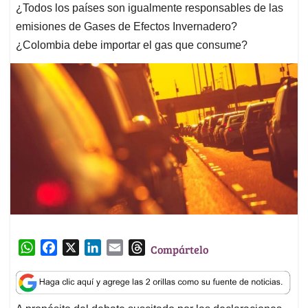
¿Todos los países son igualmente responsables de las
emisiones de Gases de Efectos Invernadero?
¿Colombia debe importar el gas que consume?
W
F
X
L
E
T
Compártelo
h
a
i
m
h
a
c
n
a
r
t
e
k
i
e