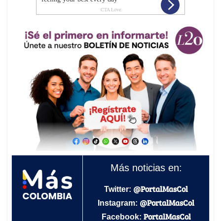
Más noticias en:
@PortalMasCol
Twitter:
@PortalMasCol
Instagram:
PortalMasCol
Facebook: